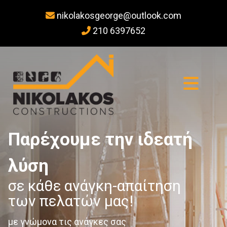
nikolakosgeorge@outlook.com

210 6397652

Παρέχουμε την ιδεατή
λύση
σε κάθε ανάγκη-απαίτηση
των πελατών μας!
με γνώμονα τις ανάγκες σας