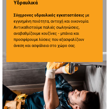
Υδραυλικά
Σύγχρονες υδραυλικές εγκαταστάσεις
με
εγγυημένη ποιότητα, αντοχή και οικονομία.
Αντικαθιστούμε παλιές σωληνώσεις,
αναβαθμίζουμε κουζίνες - μπάνια και
προσφέρουμε λύσεις που εξασφαλίζουν
άνεση και ασφάλεια στο χώρο σας.