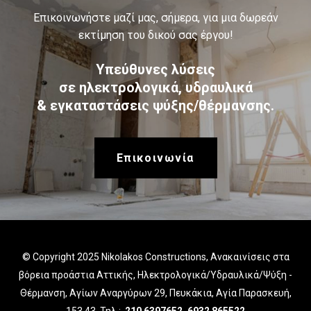
Επικοινωνήστε μαζί μας, σήμερα, για μια δωρεάν
εκτίμηση του δικού σας έργου!
Υπεύθυνες λύσεις
σε ηλεκτρολογικά, υδραυλικά
& εγκαταστάσεις ψύξης/θέρμανσης.
Eπικοινωνία
© Copyright 2025 Nikolakos Constructions, Ανακα
ινίσεις στα
βόρεια προάστια Αττικής, Ηλεκτρολογικά/Υδραυλικά/Ψύξη -
Θέρμανση, Αγίων Αναργύρων 29, Πευκάκια, Αγία Παρασκευή,
153 43, Τηλ.:
210 6397652
,
6932 865522